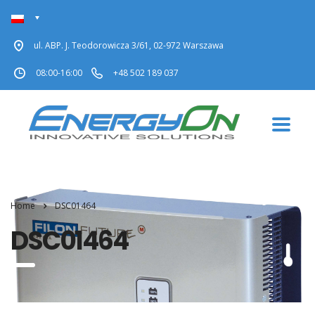
ul. ABP. J. Teodorowicza 3/61, 02-972 Warszawa
08:00-16:00
+48 502 189 037
Home
DSC01464
DSC01464