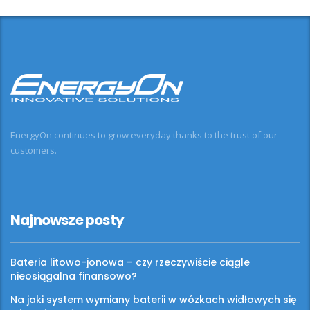
EnergyOn continues to grow everyday thanks to the trust of our
customers.
Najnowsze posty
Bateria litowo-jonowa – czy rzeczywiście ciągle
nieosiągalna finansowo?
Na jaki system wymiany baterii w wózkach widłowych się