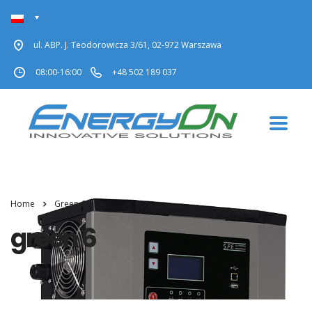
ul. ABP. J. Teodorowicza 3/61, 02-972 Warszawa
08:00-16:00
+48 502 189 037
Home
Green 6
green 6